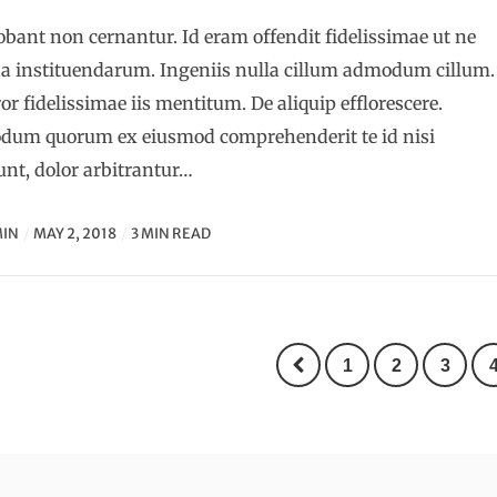
obant non cernantur. Id eram offendit fidelissimae ut ne
 instituendarum. Ingeniis nulla cillum admodum cillum.
or fidelissimae iis mentitum. De aliquip efflorescere.
um quorum ex eiusmod comprehenderit te id nisi
unt, dolor arbitrantur…
IN
MAY 2, 2018
3 MIN READ
1
2
3