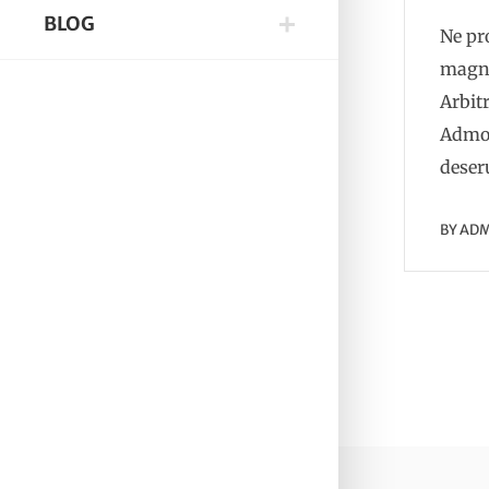
BLOG
Ne pr
magna
Arbitr
Admod
deser
BY
ADM